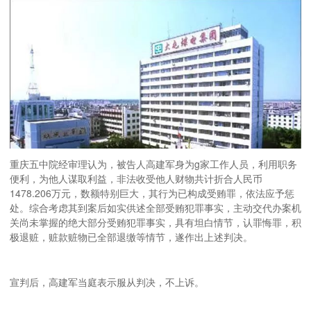
重庆五中院经审理认为，被告人高建军身为g家工作人员，利用职务
便利，为他人谋取利益，非法收受他人财物共计折合人民币
1478.206万元，数额特别巨大，其行为已构成受贿罪，依法应予惩
处。综合考虑其到案后如实供述全部受贿犯罪事实，主动交代办案机
关尚未掌握的绝大部分受贿犯罪事实，具有坦白情节，认罪悔罪，积
极退赃，赃款赃物已全部退缴等情节，遂作出上述判决。
宣判后，高建军当庭表示服从判决，不上诉。