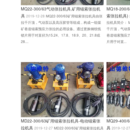
MQ22-300/63气动张拉机具,矿用锚索张拉机
MQ18-20
具
索张拉机具)
2019-12-28
MQ22-300/63矿用锚索张拉机具由张
拉千斤顶，气动泵以及高压胶管等组成，构成一组煤
拉机具简介： M
矿巷道锚索预应力张拉的必用设备。通过更换钢绞线
千斤顶，气动
锁片用于对直径为15.24、17.8、18.9、20、21.8或
巷道锚索预应
28....
片用于对直...
MD22-300/63矿用锚索张拉机具-电动锚索张
MQ29-40
拉机具
具
2019-12-27
MD22-300/63矿用锚索张拉机具
2019-12-2