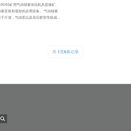
-400/63矿用气动锚索张拉机具是煤矿、
锚索安装和退卸的必用设备。 气动锚索
千斤顶，气动泵以及高压胶管等组成...
共
1
页
6
条记录