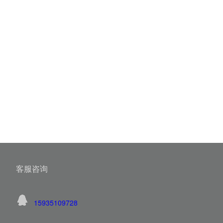
客服咨询
15935109728