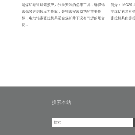
是煤矿巷道锚索预应力张拉安装的必用工具，确保锚
简介： MQ29
索张紧达到预应力指标，是锚索安装成功的重要指
非煤矿巷道和
标，电动锚索张拉机具适合煤矿井下没有气源的场合
张拉机具由张拉
使...
搜索本站