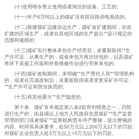
(十)使用明令禁止使用或者淘汰的设备、工艺的;
(十一)年产6万吨以上的煤矿没有双回路供电系统的;
(十二)新建煤矿边建设边生产，煤矿改扩建期间，在改
扩建的区域生产，或者在其他区域的生产超出**设计规定的
范围和规模的;
(十三)煤矿实行整体承包生产经营后，未重新取得**生
产许可证，从事生产的，或者承包方再次转包的，以及煤矿
将井下采掘工作面和井巷维修作业进行劳务承包的;
(十四)煤矿改制期间，未明确**生产责任人和**管理机构
的，或者在完成改制后，未重新取得或者变更采矿许可证、
**生产许可证和营业执照的;
(十五)有其他重大**生产隐患的。
第十条 煤矿有本规定第八条2款所列情形之一，仍然
进行生产的，由县级以上地方人民政府负责煤矿**生产监督
管理的部门或者煤矿**监察机构责令停产整顿，提出整顿的
内容、时间等具体要求，处50万元以上200万元以下的罚款;
对煤矿企业负责人处3万元以上15万元以下的罚款。