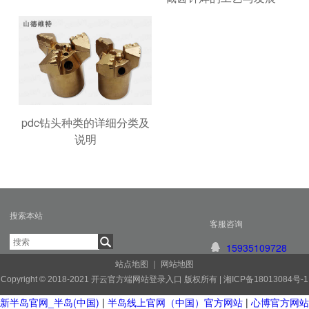
pdc钻头种类的详细分类及
说明
搜索本站
客服咨询
15935109728
站点地图
｜
网站地图
Copyright © 2018-2021 开云官方端网站登录入口 版权所有 |
湘ICP备18013084号-1
新半岛官网_半岛(中国)
|
半岛线上官网（中国）官方网站
|
心博官方网站