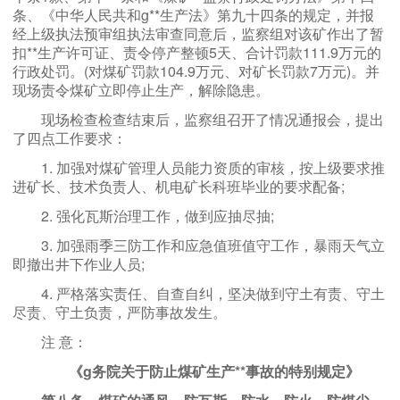
条、《中华人民共和g**生产法》第九十四条的规定，并报
经上级执法预审组执法审查同意后，监察组对该矿作出了暂
扣**生产许可证、责令停产整顿5天、合计罚款111.9万元的
行政处罚。(对煤矿罚款104.9万元、对矿长罚款7万元)。并
现场责令煤矿立即停止生产，解除隐患。
现场检查检查结束后，监察组召开了情况通报会，提出
了四点工作要求：
1. 加强对煤矿管理人员能力资质的审核，按上级要求推
进矿长、技术负责人、机电矿长科班毕业的要求配备;
2. 强化瓦斯治理工作，做到应抽尽抽;
3. 加强雨季三防工作和应急值班值守工作，暴雨天气立
即撤出井下作业人员;
4. 严格落实责任、自查自纠，坚决做到守土有责、守土
尽责、守土负责，严防事故发生。
注 意：
《g务院关于防止煤矿生产**事故的特别规定》