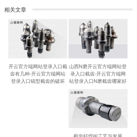
相关文章
山西N磨开云官方端网站登
开云官方端网站登录入口截
录入口截齿-开云官方端网
齿有几种-开云官方端网站
站登录入口N磨截齿哪家好
登录入口镐型截齿的破坏
截齿钎焊的工艺与发展