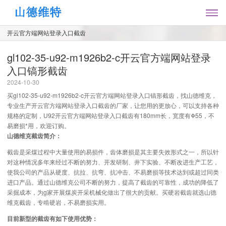
开云官方端网站登录入口截齿
gl102-35-u92-m1926b2-c开云官方端网站登录
入口镐形截齿
2024-10-30
买gl102-35-u92-m1926b2-c开云官方端网站登录入口镐形截齿，找山德维克，
专业生产开云官方端网站登录入口截齿的厂家，让您用的更放心，可以支持各种
规格的定制，U92开云官方端网站登录入口截齿有180mm长，宽度有Φ55，不
易磨损*用，欢迎订购。
山德维克截齿简介：
截齿是采煤过程中大量使用的易损件，齿体磨损是其主要失效形式之一，所以针
对这种情况多年来经过不断的努力、开发研制、井下实验、不断改进生产工艺，
使我公司的产品从硬度、抗拉、抗弯、抗冲击、不易磨损等技术达到或超过同类
进口产品。通过山德维克公司不断的努力，提高了截齿的可靠性，成功的降低了
采掘成本，为g家开展煤炭开采机械化做出了很大的贡献。买硬岩截齿就选山德
维克截齿，专啃硬岩，不易磨损实用。
目前新型的截齿有如下使用优势：