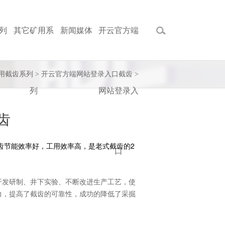
列
其它矿用系
新闻媒体
开云官方端
用截齿系列
>
开云官方端网站登录入口截齿
>
列
网站登录入
截齿
，本截齿节能效率好，工用效率高，是老式截齿的2
口
开发研制、井下实验、不断改进生产工艺，使
力，提高了截齿的可靠性，成功的降低了采掘