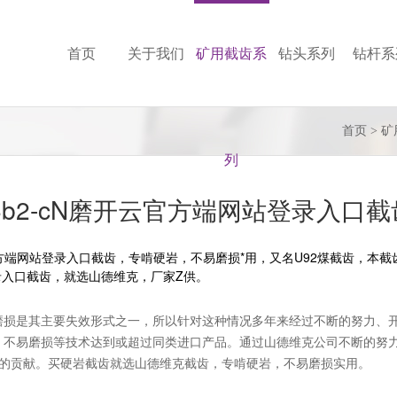
首页
关于我们
矿用截齿系
钻头系列
钻杆系
首页
>
矿
列
Z1926b2-cN磨开云官方端网站登录入口
易磨损开云官方端网站登录入口截齿，专啃硬岩，不易磨损*用，又名U92煤截齿
录入口截齿，就选山德维克，厂家Z供。
磨损是其主要失效形式之一，所以针对这种情况多年来经过不断的努力、
、不易磨损等技术达到或超过同类进口产品。通过山德维克公司不断的努
大的贡献。买硬岩截齿就选山德维克截齿，专啃硬岩，不易磨损实用。