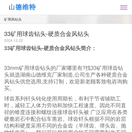
矿用风钻头
33矿用球齿钻头-硬质合金风钻头
2024-12-22
33矿用球齿钻头-硬质合金风钻头简介：
33mm矿用球齿钻头的厂家哪里有?找33矿用球齿钻
头就选湖南山德维克厂家制造,公司生产各种硬质合金
风钻头供您选用,支持订制，欢迎新老顾客致电咨询购
买。
球齿系列钎头钝化使用周期长，有利于节省辅助工
时，减轻工人体力劳动和加快工程速度。因此不同直
径的锥度连接和螺纹连接球齿钎头被 广泛应用在各类
硬脆岩石中配合钻车凿岩。球齿钎头根据不同的岩层
结构和硬度采用不同的合金齿（半球齿、弹头齿、抛