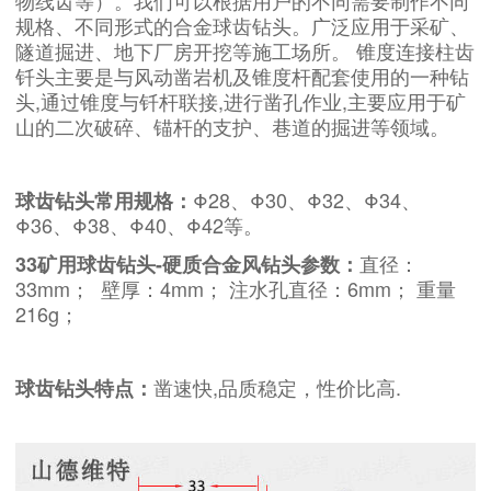
物线齿等）。我们可以根据用户的不同需要制作不同
规格、不同形式的合金球齿钻头。广泛应用于采矿、
隧道掘进、地下厂房开挖等施工场所。 锥度连接柱齿
钎头主要是与风动凿岩机及锥度杆配套使用的一种钻
头,通过锥度与钎杆联接,进行凿孔作业,主要应用于矿
山的二次破碎、锚杆的支护、巷道的掘进等领域。
Φ28、Φ30、Φ32、Φ34、
球齿钻头常用规格：
Φ36、Φ38、Φ40、
Φ42
等。
直径：
33矿用球齿钻头-硬质合金风钻头参数：
33mm； 壁厚：4mm； 注水孔直径：6mm； 重量
216g；
凿速快,品质稳定，性价比高.
球齿钻头特点：