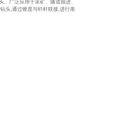
头。广泛应用于采矿、隧道掘进、
钻头,通过锥度与钎杆联接,进行凿
；