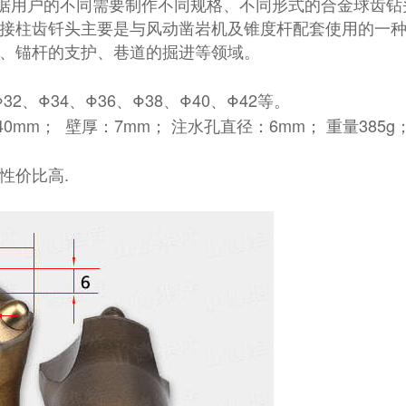
据用户的不同需要制作不同规格、不同形式的合金球齿钻
连接柱齿钎头主要是与风动凿岩机及锥度杆配套使用的一种
碎、锚杆的支护、巷道的掘进等领域。
Φ32、Φ34、Φ36、Φ38、Φ40、
Φ42
等。
0mm； 壁厚：7mm； 注水孔直径：6mm； 重量385g
性价比高.