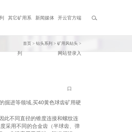
列
其它矿用系
新闻媒体
开云官方端
首页
>
钻头系列
>
矿用风钻头
>
列
网站登录入
口
掘进等领域,买40黄色球齿矿用硬
因此不同直径的锥度连接和螺纹连
硬度采用不同的合金齿（半球齿、弹