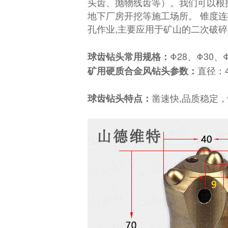
头齿、抛物线齿等）。我们可以根
地下厂房开挖等施工场所。 锥度
孔作业,主要应用于矿山的二次破
Φ28、Φ30、
球齿钻头常用规格：
直径：4
矿用硬质合金风钻头参数：
凿速快,品质稳定，
球齿钻头特点：